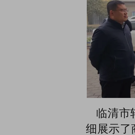
【商会动态】东阿县企业联合会顾问杨继忠、秘书长周福生一行到商会开展交流学习活动
【商会要闻】​2025临清轴承产业迎春展暨国际轴承产业链春季采购节即将盛大启幕
【商会参展】临清市轴承商会组织会员企业抱团参展2024中国国际轴承及其专用装备展览会圆满收官
临清市轴承商会组织会员企业抱团参展2024中国国际轴承及其专用装备展览会圆满收官
【商会动态】于德永一行到商会调研指导工作
【商会动态】日照市工商联到临清市轴承商会开展互学互促活动
【商会动态】高唐县三十里铺镇党委副书记一行到商会参观交流
【商会要闻】临清市轴承商会召开11月份理事会议
【商会动态】聊城市委社会工作部联合聊城市技师学院来商会参观调研
【商会动态】“迎接新时代企业涉税变革 助力企业清廉合规建设”专题培训在临清市轴承商会举办
【商会要闻】临清市轴承商会联合市商务和投资促进局组织临清轴承产业集群璀璨亮相第136届广交会，展现“中国轴承之乡”的发展优势
【商会动态】中石油轴承油脂推广应用中心在临清市轴承商会成立
临清市轴承商会与聊城市律师协会签署涉外法律服务战略合作协议
临清市轴承商会与齐鲁银行股份有限公司聊城临清支行签署战略合作协议
临清市
【商会动态】商会创新会员专题交流会模式 ​共谋企业发展新篇章
【商会动态】尼泊尔轴承采购商到商会对接厂家资源
【商会要闻】强强联合促发展，合作共赢开新篇--新乡振动协会莅临商会考察交流缔结联盟
细展示了
【商会动态】临清市轴承商会成功举办“烟店轴承产业宣传大使”颁奖暨聘任仪式