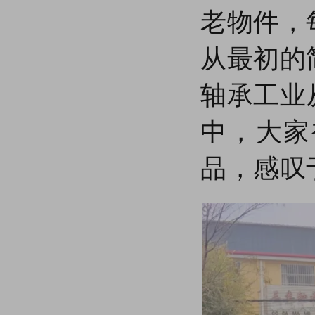
老物件，
【商会动态】临清市轴承商会召开六月份理事会议
【商会动态】端午节期间，临清市轴承商会开展“粽”香迎端午·情暖环卫工慰问活动
临清市职业教育专业设置与产业需求专题调研座谈会在临清市轴承商会召开
从最初的
关于公开征求《轴承产业链商业秘密保护工作指南（征求意见稿）》意见的通知
【商会动态】杭州珩洋进出口贸易有限公司轴承采购部经理常总一行到访商会
轴承工业
【商会党建】临清市轴承商会党支部举行庆祝建党104周年专题党课
【商会动态】临清市轴承商会受邀参加山东省第三届企业商业秘密保护能力提升服务月启动仪式暨创新试点工作推进会议
中，大家
【善行轴商】临清市轴承商会联合多部门开展“善行轴商·携爱‘童’行·让爱有声”公益活动
汇聚顶尖智慧 共谋发展蓝图——山东聊城轴承产业高质量发展专家服务团到访商会
品，感叹
临清轴承商会携手烟店镇新时代文明实践所开展“夕阳呵护——孝老爱亲庆五一，崇德向善好乡风”文明实践活动
【商会动态】临清市轴承商会联合临清法庭开展“巡回审判+判后普法” 筑牢知产保护屏障
临清市轴承商会携手临清市公安局食药环侦大队共筑知识产权保护屏障
探索数字人技术，开启商业新视野 ——临清市轴承商会举办《数字人技术应用》课程培训
【三强三优】“烟店法庭+轴承商会”，构建知产案件解纷新机制
【党建联建】党建引领聚合力，健康服务暖人心——商会党支部联合聊城市人民医院党委开展党建联建共建活动
临清市轴承商会“三八妇女节·巾帼健康行”公益义诊活动圆满举办
【商会动态】临清市轴承商会召开3月份理事会议 擘画商会发展新蓝图
【商会动态】临清市轴承商会助力 2025 年春风行动专场招聘会 促烟潘唐一体化发展
“好品山东·鲁贸全球”山东•临清2025轴承产业迎春展暨国际精准采购大会成功举办