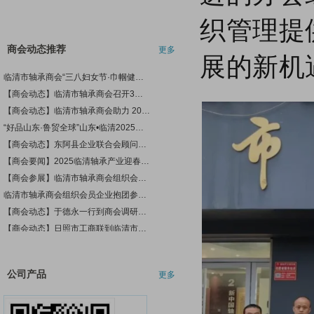
轴商风采
【三强三优】“烟店法庭+轴承商会”，构建知产案件解纷新机制
织管理提
商会介绍
【党建联建】党建引领聚合力，健康服务暖人心——商会党支部联合聊城市人民医院党委开展党建联建共建活动
会员单位
临清市轴承商会“三八妇女节·巾帼健康行”公益义诊活动圆满举办
商会动态推荐
更多
展的新机
在线留言
【商会动态】临清市轴承商会召开3月份理事会议 擘画商会发展新蓝图
合作单位
【商会动态】临清市轴承商会助力 2025 年春风行动专场招聘会 促烟潘唐一体化发展
商会介绍
“好品山东·鲁贸全球”山东•临清2025轴承产业迎春展暨国际精准采购大会成功举办
【商会动态】东阿县企业联合会顾问杨继忠、秘书长周福生一行到商会开展交流学习活动
入会指南
【商会要闻】​2025临清轴承产业迎春展暨国际轴承产业链春季采购节即将盛大启幕
商会介绍
【商会参展】临清市轴承商会组织会员企业抱团参展2024中国国际轴承及其专用装备展览会圆满收官
加入商会
临清市轴承商会组织会员企业抱团参展2024中国国际轴承及其专用装备展览会圆满收官
联系我们
【商会动态】于德永一行到商会调研指导工作
【商会动态】日照市工商联到临清市轴承商会开展互学互促活动
【商会动态】高唐县三十里铺镇党委副书记一行到商会参观交流
【商会要闻】临清市轴承商会召开11月份理事会议
【商会动态】聊城市委社会工作部联合聊城市技师学院来商会参观调研
【商会动态】“迎接新时代企业涉税变革 助力企业清廉合规建设”专题培训在临清市轴承商会举办
公司产品
更多
【商会要闻】临清市轴承商会联合市商务和投资促进局组织临清轴承产业集群璀璨亮相第136届广交会，展现“中国轴承之乡”的发展优势
【商会动态】中石油轴承油脂推广应用中心在临清市轴承商会成立