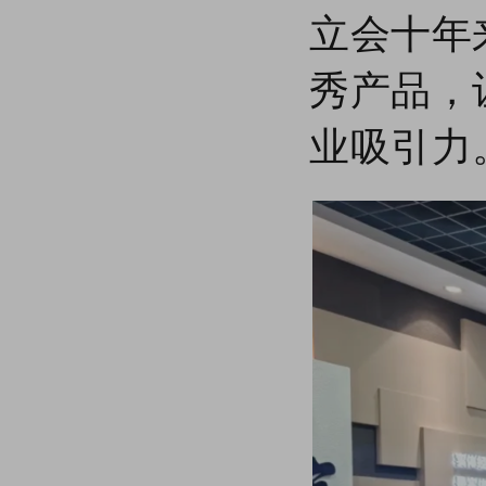
【商会动态】轴承产业涉外法律服务座谈交流会在临清市轴承商会召开——《以法惠企系列活动》
立会十年
【商会动态】聊城市委统战部副部长、市社会主义学院副院长孟永超一行莅临商会观摩指导
【五大行动】临清市深入开展“五大行动”助力高质量发展
秀产品，
【商会培训】临清市轴承商会举办以《换个方式做老板-积分管理智慧揭秘》为主题的大型公开培训课
【商会动态】聊城市中小企业计量伙伴计划启动仪式暨建立企业最高计量标准规范活动在临举办
业吸引力
【商会动态】鲁网济南新闻中心主任徐英淦一行到访商会
【商会动态】对外贸易平台到商会调研轴承企业外贸和电商产业发展情况
【商会动态】孙晓强到临清市轴承商会调研法治建设情况
8月3日烟店首届轴承&啤酒嘉年华群星演唱会火热开启，敬请期待！
“转”动世界 “饮”领未来——烟店首届轴承&啤酒嘉年华正式开幕！
【商会动态】高唐县工商联主席孙健美一行到商会考察学习
【商会要闻】烟店轴承产业首届青岛啤酒·嘉年华筹备推进会议召开
【商会动态】日照市岚山区工商联到商会交流学习
【商会动态】临清市轴承商会召开六月份理事会议
【商会动态】端午节期间，临清市轴承商会开展“粽”香迎端午·情暖环卫工慰问活动
临清市职业教育专业设置与产业需求专题调研座谈会在临清市轴承商会召开