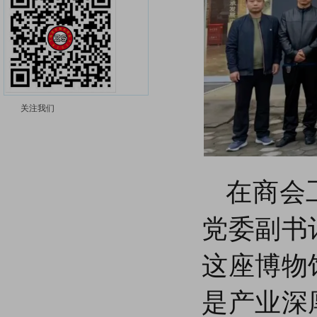
临清市轴承商会与聊城市律师协会签署涉外法律服务战略合作协议
临清市轴承商会与齐鲁银行股份有限公司聊城临清支行签署战略合作协议
【商会动态】商会创新会员专题交流会模式 ​共谋企业发展新篇章
【商会动态】尼泊尔轴承采购商到商会对接厂家资源
【商会要闻】强强联合促发展，合作共赢开新篇--新乡振动协会莅临商会考察交流缔结联盟
【商会动态】临清市轴承商会成功举办“烟店轴承产业宣传大使”颁奖暨聘任仪式
【商会动态】轴承产业涉外法律服务座谈交流会在临清市轴承商会召开——《以法惠企系列活动》
关注我们
【商会动态】聊城市委统战部副部长、市社会主义学院副院长孟永超一行莅临商会观摩指导
【五大行动】临清市深入开展“五大行动”助力高质量发展
【商会培训】临清市轴承商会举办以《换个方式做老板-积分管理智慧揭秘》为主题的大型公开培训课
【商会动态】聊城市中小企业计量伙伴计划启动仪式暨建立企业最高计量标准规范活动在临举办
在商会
【商会动态】鲁网济南新闻中心主任徐英淦一行到访商会
【商会动态】对外贸易平台到商会调研轴承企业外贸和电商产业发展情况
党委副书
【商会动态】孙晓强到临清市轴承商会调研法治建设情况
8月3日烟店首届轴承&啤酒嘉年华群星演唱会火热开启，敬请期待！
这座博物
“转”动世界 “饮”领未来——烟店首届轴承&啤酒嘉年华正式开幕！
【商会动态】高唐县工商联主席孙健美一行到商会考察学习
是产业深
【商会要闻】烟店轴承产业首届青岛啤酒·嘉年华筹备推进会议召开
【商会动态】日照市岚山区工商联到商会交流学习