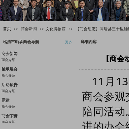
首页
>>
商会新闻
>>
文化博物馆
>>
【商会动态】高唐县三十里铺
临清市轴承商会导航
详细内容
更多
商会新闻
【商会
商会介绍
关于公开征求《轴承产业链商业秘密保护工作指南（征求意见稿）》意见的通知
轴承展会
【商会动态】杭州珩洋进出口贸易有限公司轴承采购部经理常总一行到访商会
商会介绍
11月
【商会党建】临清市轴承商会党支部举行庆祝建党104周年专题党课
活动预告
【商会动态】临清市轴承商会受邀参加山东省第三届企业商业秘密保护能力提升服务月启动仪式暨创新试点工作推进会议
商会介绍
商会参观
【善行轴商】临清市轴承商会联合多部门开展“善行轴商·携爱‘童’行·让爱有声”公益活动
党建
汇聚顶尖智慧 共谋发展蓝图——山东聊城轴承产业高质量发展专家服务团到访商会
陪同活动
商会介绍
临清轴承商会携手烟店镇新时代文明实践所开展“夕阳呵护——孝老爱亲庆五一，崇德向善好乡风”文明实践活动
【商会动态】临清市轴承商会联合临清法庭开展“巡回审判+判后普法” 筑牢知产保护屏障
商会荣誉
进的办会
临清市轴承商会携手临清市公安局食药环侦大队共筑知识产权保护屏障
商会介绍
探索数字人技术，开启商业新视野 ——临清市轴承商会举办《数字人技术应用》课程培训