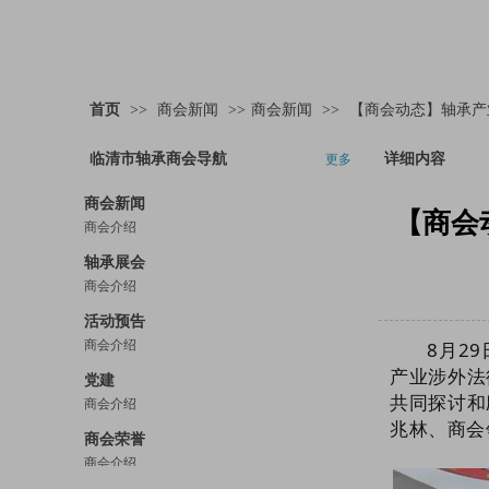
首页
>>
商会新闻
>>
商会新闻
>>
【商会动态】轴承产
临清市轴承商会导航
详细内容
更多
商会新闻
【商会
商会介绍
轴承展会
商会介绍
活动预告
商会介绍
8月2
产业涉外法
关于公开征求《轴承产业链商业秘密保护工作指南（征求意见稿）》意见的通知
党建
共同探讨和
【商会动态】杭州珩洋进出口贸易有限公司轴承采购部经理常总一行到访商会
商会介绍
兆林、商会
【商会党建】临清市轴承商会党支部举行庆祝建党104周年专题党课
商会荣誉
【商会动态】临清市轴承商会受邀参加山东省第三届企业商业秘密保护能力提升服务月启动仪式暨创新试点工作推进会议
商会介绍
【善行轴商】临清市轴承商会联合多部门开展“善行轴商·携爱‘童’行·让爱有声”公益活动