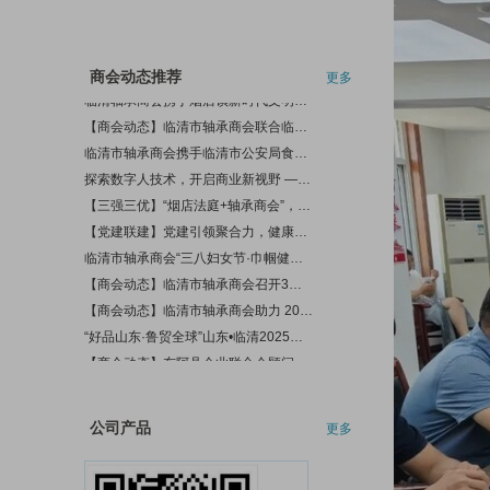
轴商风采
汇聚顶尖智慧 共谋发展蓝图——山东聊城轴承产业高质量发展专家服务团到访商会
商会介绍
临清轴承商会携手烟店镇新时代文明实践所开展“夕阳呵护——孝老爱亲庆五一，崇德向善好乡风”文明实践活动
会员单位
【商会动态】临清市轴承商会联合临清法庭开展“巡回审判+判后普法” 筑牢知产保护屏障
商会动态推荐
更多
在线留言
临清市轴承商会携手临清市公安局食药环侦大队共筑知识产权保护屏障
探索数字人技术，开启商业新视野 ——临清市轴承商会举办《数字人技术应用》课程培训
合作单位
【三强三优】“烟店法庭+轴承商会”，构建知产案件解纷新机制
商会介绍
【党建联建】党建引领聚合力，健康服务暖人心——商会党支部联合聊城市人民医院党委开展党建联建共建活动
入会指南
临清市轴承商会“三八妇女节·巾帼健康行”公益义诊活动圆满举办
商会介绍
【商会动态】临清市轴承商会召开3月份理事会议 擘画商会发展新蓝图
加入商会
【商会动态】临清市轴承商会助力 2025 年春风行动专场招聘会 促烟潘唐一体化发展
联系我们
“好品山东·鲁贸全球”山东•临清2025轴承产业迎春展暨国际精准采购大会成功举办
【商会动态】东阿县企业联合会顾问杨继忠、秘书长周福生一行到商会开展交流学习活动
【商会要闻】​2025临清轴承产业迎春展暨国际轴承产业链春季采购节即将盛大启幕
【商会参展】临清市轴承商会组织会员企业抱团参展2024中国国际轴承及其专用装备展览会圆满收官
临清市轴承商会组织会员企业抱团参展2024中国国际轴承及其专用装备展览会圆满收官
【商会动态】于德永一行到商会调研指导工作
公司产品
更多
【商会动态】日照市工商联到临清市轴承商会开展互学互促活动
【商会动态】高唐县三十里铺镇党委副书记一行到商会参观交流