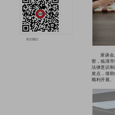
【商会要闻】临清市轴承商会召开11月份理事会议
【商会动态】聊城市委社会工作部联合聊城市技师学院来商会参观调研
【商会动态】“迎接新时代企业涉税变革 助力企业清廉合规建设”专题培训在临清市轴承商会举办
【商会要闻】临清市轴承商会联合市商务和投资促进局组织临清轴承产业集群璀璨亮相第136届广交会，展现“中国轴承之乡”的发展优势
【商会动态】中石油轴承油脂推广应用中心在临清市轴承商会成立
临清市轴承商会与聊城市律师协会签署涉外法律服务战略合作协议
临清市轴承商会与齐鲁银行股份有限公司聊城临清支行签署战略合作协议
关注我们
【商会动态】商会创新会员专题交流会模式 ​共谋企业发展新篇章
【商会动态】尼泊尔轴承采购商到商会对接厂家资源
座谈会
【商会要闻】强强联合促发展，合作共赢开新篇--新乡振动协会莅临商会考察交流缔结联盟
密，临清市
【商会动态】临清市轴承商会成功举办“烟店轴承产业宣传大使”颁奖暨聘任仪式
法律意识和
【商会动态】轴承产业涉外法律服务座谈交流会在临清市轴承商会召开——《以法惠企系列活动》
发点，借助
【商会动态】聊城市委统战部副部长、市社会主义学院副院长孟永超一行莅临商会观摩指导
顺利开展。
【五大行动】临清市深入开展“五大行动”助力高质量发展
【商会培训】临清市轴承商会举办以《换个方式做老板-积分管理智慧揭秘》为主题的大型公开培训课
【商会动态】聊城市中小企业计量伙伴计划启动仪式暨建立企业最高计量标准规范活动在临举办
【商会动态】鲁网济南新闻中心主任徐英淦一行到访商会
【商会动态】对外贸易平台到商会调研轴承企业外贸和电商产业发展情况
【商会动态】孙晓强到临清市轴承商会调研法治建设情况