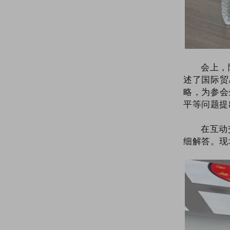
【党建联建】党建引领聚合力，健康服务暖人心——商会党支部联合聊城市人民医院党委开展党建联建共建活动
临清市轴承商会“三八妇女节·巾帼健康行”公益义诊活动圆满举办
【商会动态】临清市轴承商会召开3月份理事会议 擘画商会发展新蓝图
【商会动态】临清市轴承商会助力 2025 年春风行动专场招聘会 促烟潘唐一体化发展
“好品山东·鲁贸全球”山东•临清2025轴承产业迎春展暨国际精准采购大会成功举办
会上，
【商会动态】东阿县企业联合会顾问杨继忠、秘书长周福生一行到商会开展交流学习活动
述了国际贸
【商会要闻】​2025临清轴承产业迎春展暨国际轴承产业链春季采购节即将盛大启幕
略，为参会
【商会参展】临清市轴承商会组织会员企业抱团参展2024中国国际轴承及其专用装备展览会圆满收官
平等问题提
临清市轴承商会组织会员企业抱团参展2024中国国际轴承及其专用装备展览会圆满收官
【商会动态】于德永一行到商会调研指导工作
在互动
【商会动态】日照市工商联到临清市轴承商会开展互学互促活动
细解答。现
【商会动态】高唐县三十里铺镇党委副书记一行到商会参观交流
【商会要闻】临清市轴承商会召开11月份理事会议
【商会动态】聊城市委社会工作部联合聊城市技师学院来商会参观调研
【商会动态】“迎接新时代企业涉税变革 助力企业清廉合规建设”专题培训在临清市轴承商会举办
【商会要闻】临清市轴承商会联合市商务和投资促进局组织临清轴承产业集群璀璨亮相第136届广交会，展现“中国轴承之乡”的发展优势
【商会动态】中石油轴承油脂推广应用中心在临清市轴承商会成立
临清市轴承商会与聊城市律师协会签署涉外法律服务战略合作协议