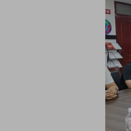
8月3日烟店首届轴承&啤酒嘉年华群星演唱会火热开启，敬请期待！
“转”动世界 “饮”领未来——烟店首届轴承&啤酒嘉年华正式开幕！
【商会动态】高唐县工商联主席孙健美一行到商会考察学习
【商会要闻】烟店轴承产业首届青岛啤酒·嘉年华筹备推进会议召开
【商会动态】日照市岚山区工商联到商会交流学习
【商会动态】临清市轴承商会召开六月份理事会议
【商会动态】端午节期间，临清市轴承商会开展“粽”香迎端午·情暖环卫工慰问活动
临清市职业教育专业设置与产业需求专题调研座谈会在临清市轴承商会召开
关于公开征求《轴承产业链商业秘密保护工作指南（征求意见稿）》意见的通知
【商会动态】杭州珩洋进出口贸易有限公司轴承采购部经理常总一行到访商会
【商会党建】临清市轴承商会党支部举行庆祝建党104周年专题党课
【商会动态】临清市轴承商会受邀参加山东省第三届企业商业秘密保护能力提升服务月启动仪式暨创新试点工作推进会议
【善行轴商】临清市轴承商会联合多部门开展“善行轴商·携爱‘童’行·让爱有声”公益活动
汇聚顶尖智慧 共谋发展蓝图——山东聊城轴承产业高质量发展专家服务团到访商会
临清轴承商会携手烟店镇新时代文明实践所开展“夕阳呵护——孝老爱亲庆五一，崇德向善好乡风”文明实践活动
【商会动态】临清市轴承商会联合临清法庭开展“巡回审判+判后普法” 筑牢知产保护屏障
临清市轴承商会携手临清市公安局食药环侦大队共筑知识产权保护屏障
探索数字人技术，开启商业新视野 ——临清市轴承商会举办《数字人技术应用》课程培训
【三强三优】“烟店法庭+轴承商会”，构建知产案件解纷新机制