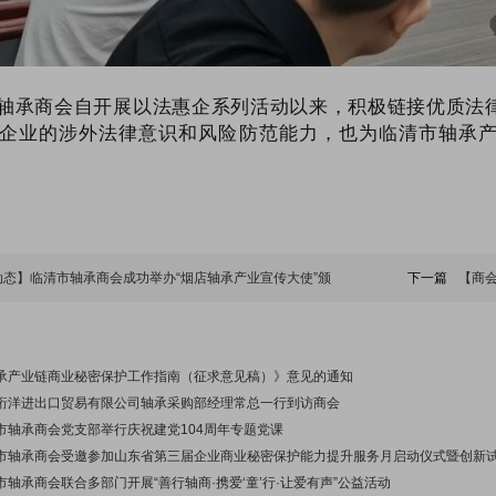
轴承商会自开展以法惠企系列活动以来，积极链接优质法
企业的涉外法律意识和风险防范能力，也为临清市轴承
动态】临清市轴承商会成功举办“烟店轴承产业宣传大使”颁
下一篇
【商
承产业链商业秘密保护工作指南（征求意见稿）》意见的通知
珩洋进出口贸易有限公司轴承采购部经理常总一行到访商会
市轴承商会党支部举行庆祝建党104周年专题党课
市轴承商会受邀参加山东省第三届企业商业秘密保护能力提升服务月启动仪式暨创新
轴承商会联合多部门开展“善行轴商·携爱‘童’行·让爱有声”公益活动