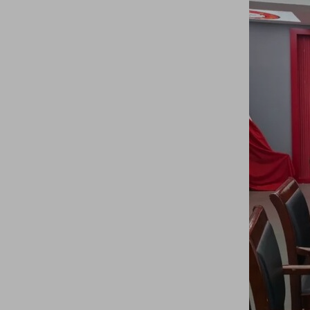
临清市轴承商会与齐鲁银行股份有限公司聊城临清支行签署战略合作协议
【商会动态】商会创新会员专题交流会模式 ​共谋企业发展新篇章
【商会动态】尼泊尔轴承采购商到商会对接厂家资源
【商会要闻】强强联合促发展，合作共赢开新篇--新乡振动协会莅临商会考察交流缔结联盟
【商会动态】临清市轴承商会成功举办“烟店轴承产业宣传大使”颁奖暨聘任仪式
【商会动态】轴承产业涉外法律服务座谈交流会在临清市轴承商会召开——《以法惠企系列活动》
【商会动态】聊城市委统战部副部长、市社会主义学院副院长孟永超一行莅临商会观摩指导
【五大行动】临清市深入开展“五大行动”助力高质量发展
【商会培训】临清市轴承商会举办以《换个方式做老板-积分管理智慧揭秘》为主题的大型公开培训课
【商会动态】聊城市中小企业计量伙伴计划启动仪式暨建立企业最高计量标准规范活动在临举办
【商会动态】鲁网济南新闻中心主任徐英淦一行到访商会
【商会动态】对外贸易平台到商会调研轴承企业外贸和电商产业发展情况
【商会动态】孙晓强到临清市轴承商会调研法治建设情况
8月3日烟店首届轴承&啤酒嘉年华群星演唱会火热开启，敬请期待！
“转”动世界 “饮”领未来——烟店首届轴承&啤酒嘉年华正式开幕！
【商会动态】高唐县工商联主席孙健美一行到商会考察学习
【商会要闻】烟店轴承产业首届青岛啤酒·嘉年华筹备推进会议召开
【商会动态】日照市岚山区工商联到商会交流学习
【商会动态】临清市轴承商会召开六月份理事会议